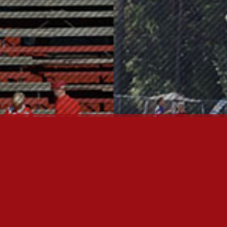
OTA YHTEYTTÄ
P
I
U