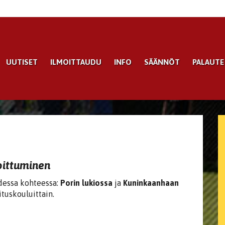
UUTISET
ILMOITTAUDU
INFO
SÄÄNNÖT
PALAUTE
oittuminen
dessa kohteessa:
Porin lukiossa
ja
Kuninkaanhaan
ituskouluittain.