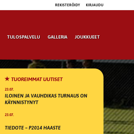
REKISTERÖIDY
KIRJAUDU
TULOSPALVELU
GALLERIA
JOUKKUEET
TUOREIMMAT UUTISET
23.07.
ILOINEN JA VAUHDIKAS TURNAUS ON
KÄYNNISTYNYT
23.07.
TIEDOTE – P2014 HAASTE