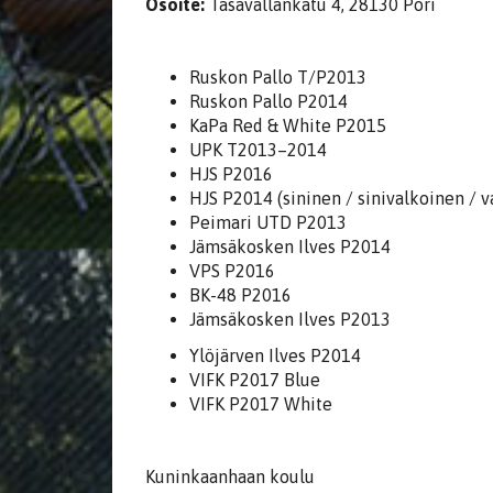
Osoite:
Tasavallankatu 4, 28130 Pori
Ruskon Pallo T/P2013
Ruskon Pallo P2014
KaPa Red & White P2015
UPK T2013–2014
HJS P2016
HJS P2014 (sininen / sinivalkoinen / v
Peimari UTD P2013
Jämsäkosken Ilves P2014
VPS P2016
BK-48 P2016
Jämsäkosken Ilves P2013
Ylöjärven Ilves P2014
VIFK P2017 Blue
VIFK P2017 White
Kuninkaanhaan koulu