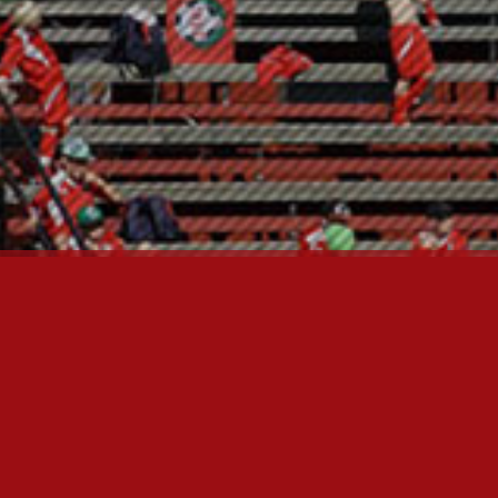
FC JAZZ JUNIORIT RY
Toimisto
Kansakoulukatu 1
28200 Pori