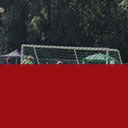
ÄÄSIVUT
nfo
utiset