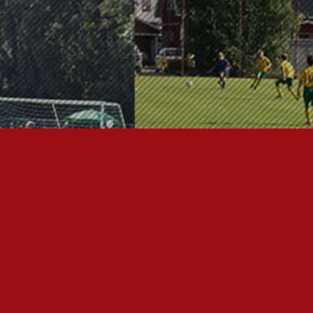
ÄÄSIVUT
nfo
utiset