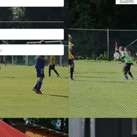
Suomi
Maa (*):