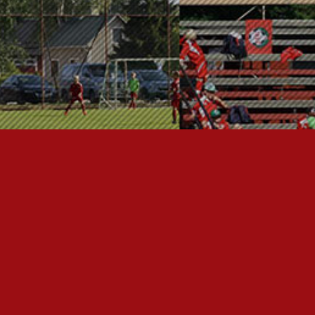
FC JAZZ JUNIORIT RY
Toimisto
Kansakoulukatu 1
28200 Pori