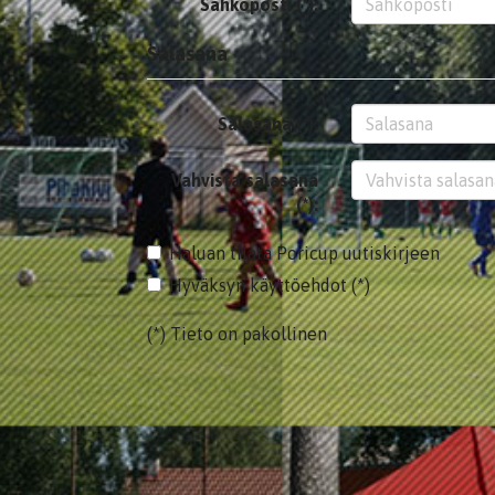
Sähköposti (*):
Salasana
Salasana (*):
Vahvista salasana
(*):
Haluan tilata Poricup uutiskirjeen
Hyväksyn käyttöehdot (*)
(*) Tieto on pakollinen