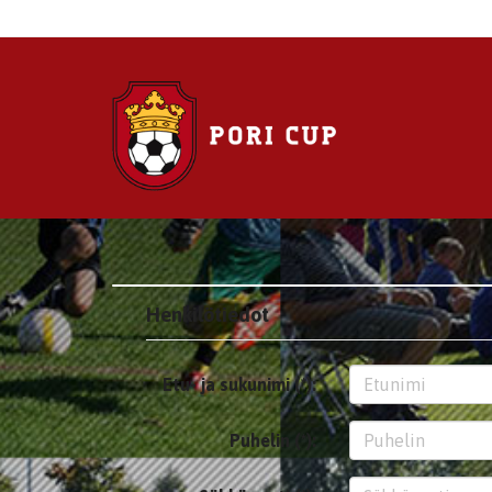
Henkilötiedot
Etu- ja sukunimi (*):
Puhelin (*):