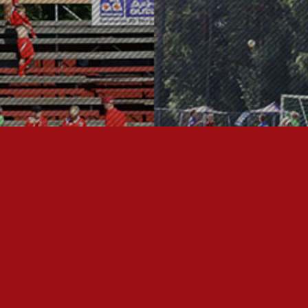
OTA YHTEYTTÄ
P
I
U