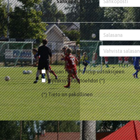
Sähköposti (*):
Salasana
Salasana (*):
Vahvista salasana
(*):
Haluan tilata Poricup uutiskirjeen
Hyväksyn käyttöehdot (*)
(*) Tieto on pakollinen