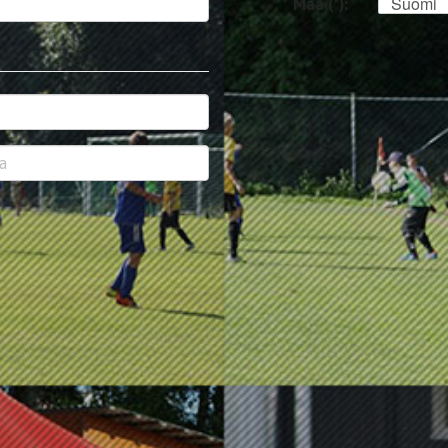
Suomi
Maa (*):