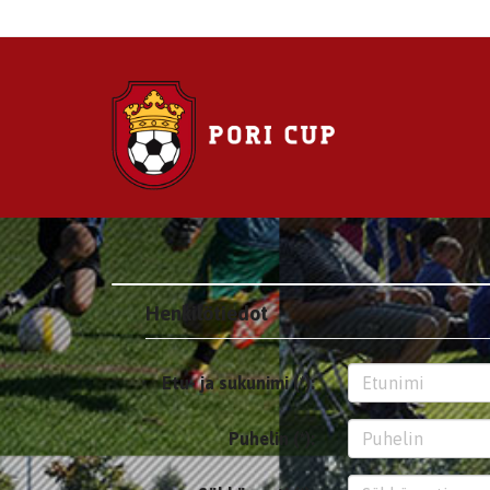
Henkilötiedot
Etu- ja sukunimi (*):
Puhelin (*):