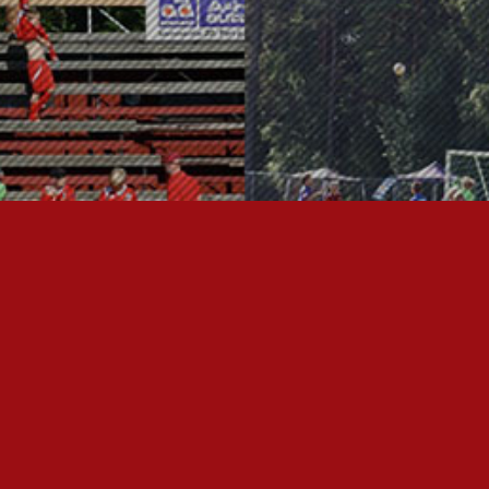
OTA YHTEYTTÄ
P
I
U