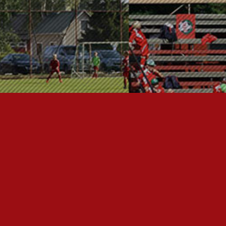
FC JAZZ JUNIORIT RY
Toimisto
Kansakoulukatu 1
28200 Pori