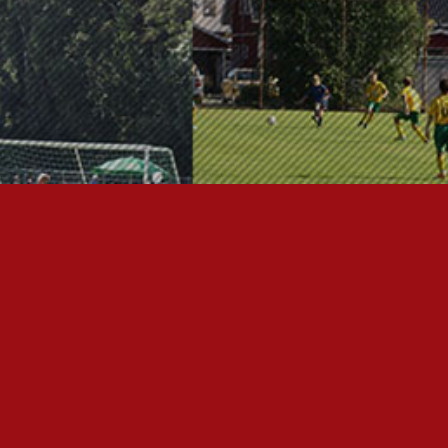
ÄÄSIVUT
nfo
utiset