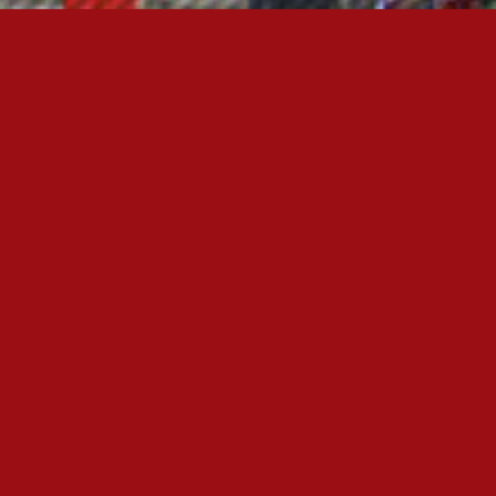
OTA YHTEYTTÄ
FC JAZZ JUNIORIT RY
Toimisto
Kansakoulukatu 1
28200 Pori
toiminnanjohtaja@fcjazz.com
0400 741 713
Laajemmat yhteystiedot
PÄÄSIVUT
Info