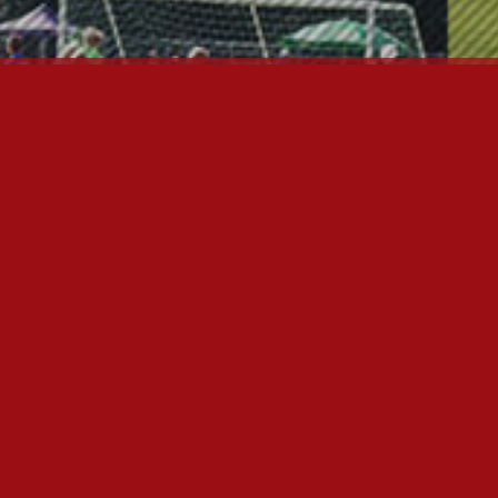
ÄÄSIVUT
nfo
utiset
alaute
ulospalvelu
uvagalleria
aajemmat yhteystiedot