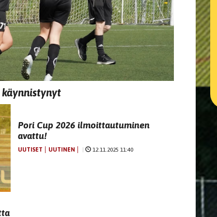
 käynnistynyt
Pori Cup 2026 ilmoittautuminen
avattu!
UUTISET
UUTINEN
|
12.11.2025 11:40
tta