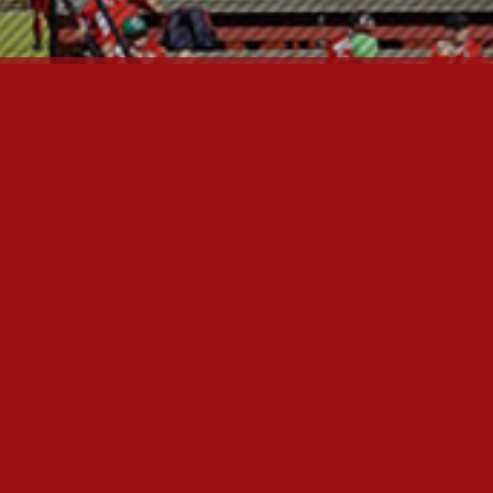
FC JAZZ JUNIORIT RY
Toimisto
Kansakoulukatu 1
28200 Pori
toiminnanjohtaja@fcjazz.com
0400 741 713
Laajemmat yhteystiedot