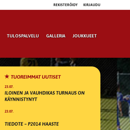
REKISTERÖIDY
KIRJAUDU
TULOSPALVELU
GALLERIA
JOUKKUEET
TUOREIMMAT UUTISET
23.07.
ILOINEN JA VAUHDIKAS TURNAUS ON
KÄYNNISTYNYT
23.07.
TIEDOTE – P2014 HAASTE