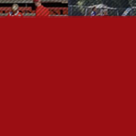
OTA YHTEYTTÄ
P
I
U
P
T
K
L