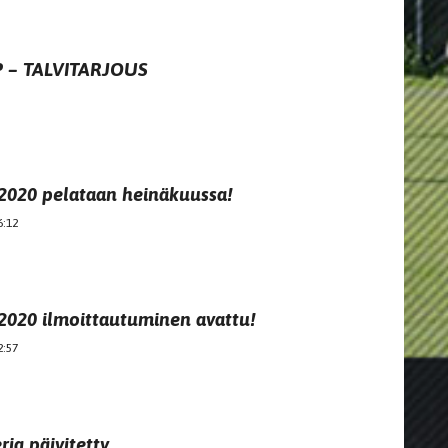
 – TALVITARJOUS
2020 pelataan heinäkuussa!
6:12
2020 ilmoittautuminen avattu!
2:57
ia päivitetty.