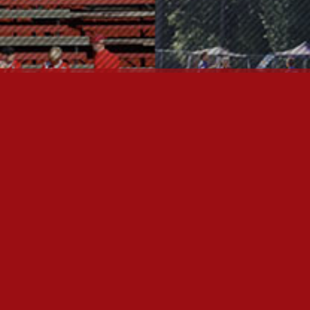
OTA YHTEYTTÄ
P
I
U
P
T
K