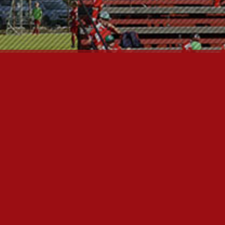
FC JAZZ JUNIORIT RY
Toimisto
Kansakoulukatu 1
28200 Pori
toiminnanjohtaja@fcjazz.com
0400 741 713
Laajemmat yhteystiedot