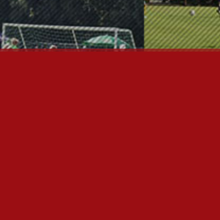
ÄÄSIVUT
nfo
utiset
alaute
ulospalvelu
uvagalleria