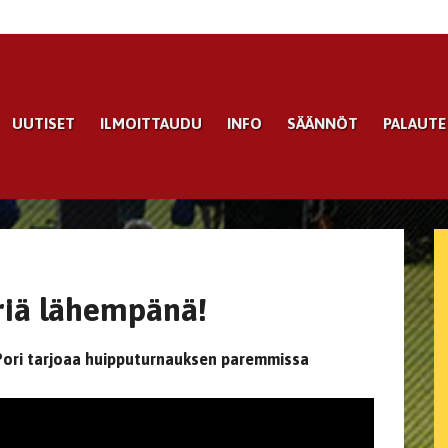
UUTISET
ILMOITTAUDU
INFO
SÄÄNNÖT
PALAUTE
riä lähempänä!
n Pori tarjoaa huipputurnauksen paremmissa