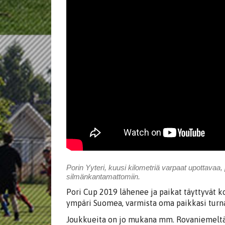
Porin Yyteri, kuusi kilometriä varpaat upottava
silmänkantamattomiin.
Pori Cup 2019 lähenee ja paikat täyttyvät k
ympäri Suomea, varmista oma paikkasi turn
Joukkueita on jo mukana mm. Rovaniemeltä, 