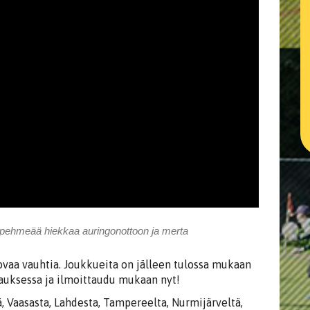
a, pehmeää hiekkaa auringonottoon ja merta
ovaa vauhtia. Joukkueita on jälleen tulossa mukaan
auksessa ja ilmoittaudu mukaan nyt!
Vaasasta, Lahdesta, Tampereelta, Nurmijärveltä,