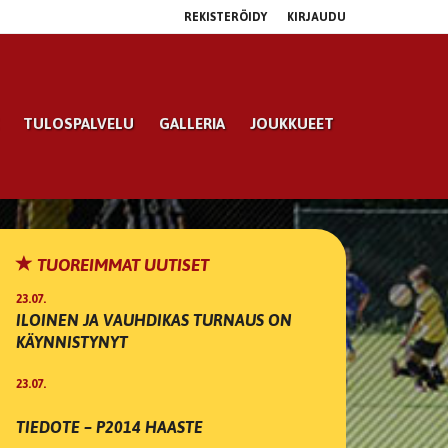
REKISTERÖIDY
KIRJAUDU
TULOSPALVELU
GALLERIA
JOUKKUEET
TUOREIMMAT UUTISET
23.07.
ILOINEN JA VAUHDIKAS TURNAUS ON
KÄYNNISTYNYT
23.07.
TIEDOTE – P2014 HAASTE