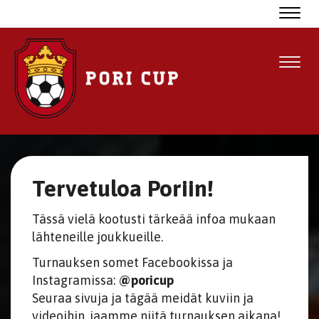
Navig
Navig
Tervetuloa Poriin!
Tässä vielä kootusti tärkeää infoa mukaan
lähteneille joukkueille.
Turnauksen somet Facebookissa ja
Instagramissa:
@poricup
Seuraa sivuja ja tägää meidät kuviin ja
videoihin, jaamme niitä turnauksen aikana!