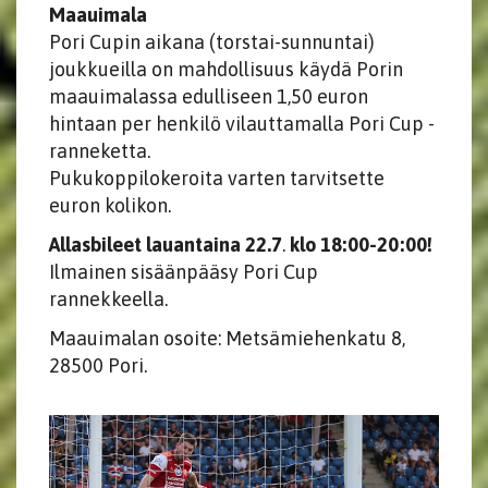
Maauimala
Pori Cupin aikana (torstai-sunnuntai)
joukkueilla on mahdollisuus käydä Porin
maauimalassa edulliseen 1,50 euron
hintaan per henkilö vilauttamalla Pori Cup -
ranneketta.
Pukukoppilokeroita varten tarvitsette
euron kolikon.
Allasbileet
lauantaina 22.7
.
klo 18:00-20:00!
Ilmainen sisäänpääsy Pori Cup
rannekkeella.
Maauimalan osoite: Metsämiehenkatu 8,
28500 Pori.