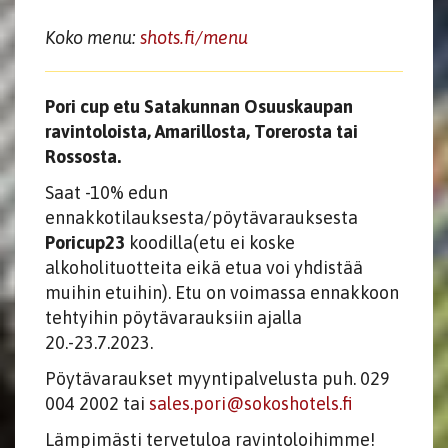
Koko menu:
shots.fi/menu
Pori cup etu Satakunnan Osuuskaupan
ravintoloista, Amarillosta, Torerosta tai
Rossosta.
Saat -10% edun
ennakkotilauksesta/pöytävarauksesta
Poricup23
koodilla(etu ei koske
alkoholituotteita eikä etua voi yhdistää
muihin etuihin). Etu on voimassa ennakkoon
tehtyihin pöytävarauksiin ajalla
20.-23.7.2023.
Pöytävaraukset myyntipalvelusta puh. 029
004 2002 tai
sales.pori@sokoshotels.fi
Lämpimästi tervetuloa ravintoloihimme!