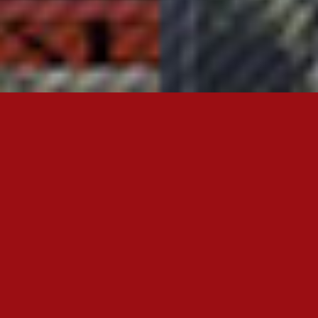
OTA YHTEYTTÄ
FC JAZZ JUNIORIT RY
Toimisto
Kansakoulukatu 1
28200 Pori
toiminnanjohtaja@fcjazz.com
0400 741 713