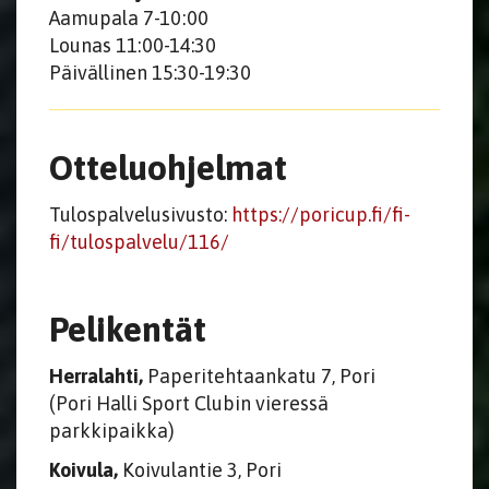
Aamupala 7-10:00
Lounas 11:00-14:30
Päivällinen 15:30-19:30
Otteluohjelmat
Tulospalvelusivusto:
https://poricup.fi/fi-
fi/tulospalvelu/116/
Pelikentät
Herralahti,
Paperitehtaankatu 7, Pori
(Pori Halli Sport Clubin vieressä
parkkipaikka)
Koivula,
Koivulantie 3, Pori