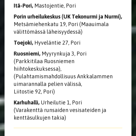
Itä-Pori,
Mastojentie, Pori
Porin urheilukeskus (UK Tekonurmi ja Nurmi),
Metsämiehenkatu 19, Pori (Maauimala
välittömässä läheisyydessä)
Toejoki,
Hyveläntie 27, Pori
Ruosniemi,
Myyrynkuja 3, Pori
(Parkkitilaa Ruosniemen
hiihtokeskuksessa),
(Pulahtamismahdollisuus Ankkalammen
uimarannalla pelien välissä,
Liitostie 92, Pori)
Karhuhalli,
Urheilutie 1, Pori
(Varakenttä runsaiden vesisateiden ja
kenttäsulkujen takia)