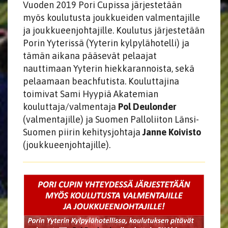
Vuoden 2019 Pori Cupissa järjestetään
myös koulutusta joukkueiden valmentajille
ja joukkueenjohtajille. Koulutus järjestetään
Porin Yyterissä (Yyterin kylpylähotelli) ja
tämän aikana pääsevät pelaajat
nauttimaan Yyterin hiekkarannoista, sekä
pelaamaan beachfutista. Kouluttajina
toimivat Sami Hyypiä Akatemian
kouluttaja/valmentaja
Pol Deulonder
(valmentajille) ja Suomen Palloliiton Länsi-
Suomen piirin kehitysjohtaja
Janne Koivisto
(joukkueenjohtajille).