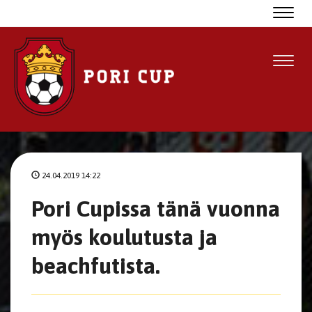
Navig
Navig
24.04.2019 14:22
Pori Cupissa tänä vuonna
myös koulutusta ja
beachfutista.