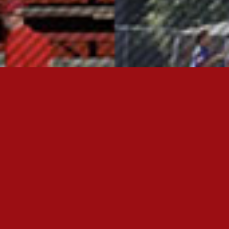
OTA YHTEYTTÄ
FC JAZZ JUNIORIT RY
Toimisto
Kansakoulukatu 1
28200 Pori
toiminnanjohtaja@fcjazz.com
0400 741 713