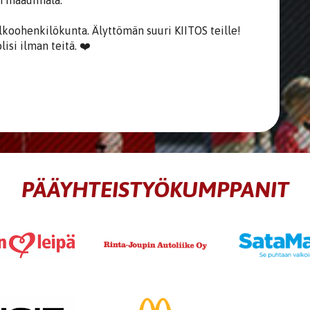
in maauimala.
lkoohenkilökunta. Älyttömän suuri KIITOS teille!
lisi ilman teitä. ❤️