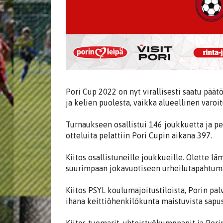
Pori Cup 2022 on nyt virallisesti saatu pää
ja kelien puolesta, vaikka alueellinen varoi
Turnaukseen osallistui 146 joukkuetta ja pel
otteluita pelattiin Pori Cupin aikana 397.
Kiitos osallistuneille joukkueille. Olette l
suurimpaan jokavuotiseen urheilutapahtum
Kiitos PSYL koulumajoitustiloista, Porin pa
ihana keittiöhenkilökunta maistuvista sapu