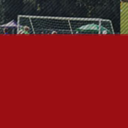
ÄÄSIVUT
nfo
utiset
alaute
ulospalvelu