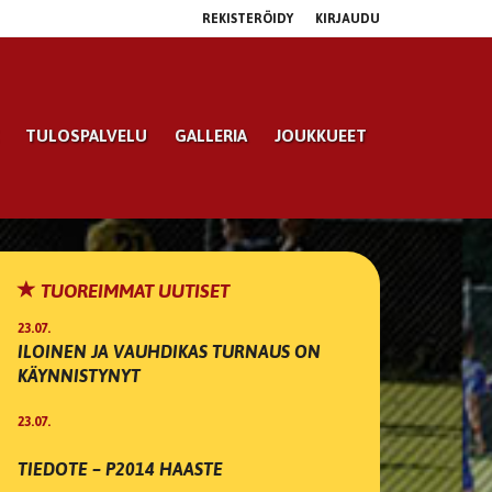
REKISTERÖIDY
KIRJAUDU
TULOSPALVELU
GALLERIA
JOUKKUEET
TUOREIMMAT UUTISET
23.07.
ILOINEN JA VAUHDIKAS TURNAUS ON
KÄYNNISTYNYT
23.07.
TIEDOTE – P2014 HAASTE