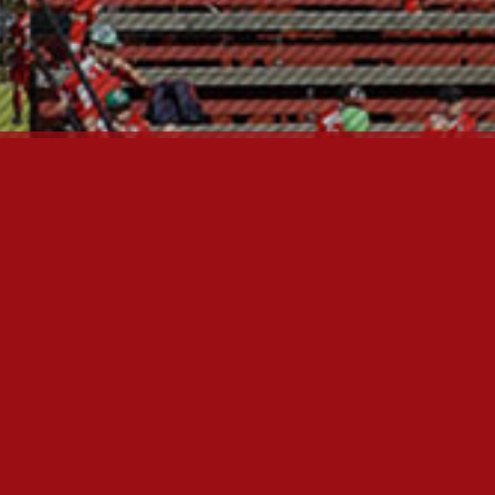
FC JAZZ JUNIORIT RY
Toimisto
Kansakoulukatu 1
28200 Pori
toiminnanjohtaja@fcjazz.com
0400 741 713
Laajemmat yhteystiedot