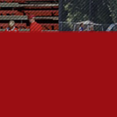
OTA YHTEYTTÄ
P
I
U
P
T