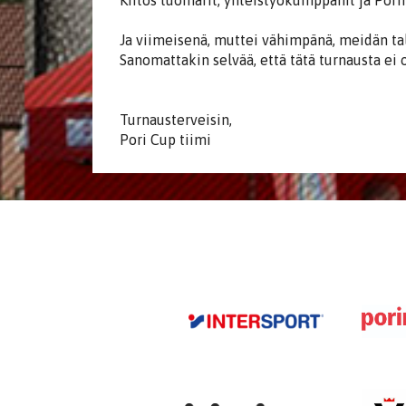
Kiitos tuomarit, yhteistyökumppanit ja Por
Ja viimeisenä, muttei vähimpänä, meidän ta
Sanomattakin selvää, että tätä turnausta ei o
Turnausterveisin,
Pori Cup tiimi