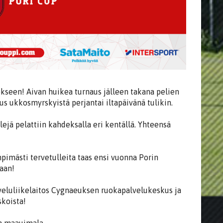
tökseen! Aivan huikea turnaus jälleen takana pelien
tus ukkosmyrskyistä perjantai iltapäivänä tulikin.
ejä pelattiin kahdeksalla eri kentällä. Yhteensä
ämpimästi tervetulleita taas ensi vuonna Porin
aan!
lveluliikelaitos Cygnaeuksen ruokapalvelukeskus ja
skoista!