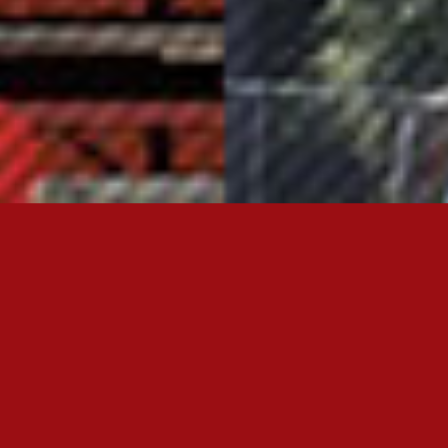
OTA YHTEYTTÄ
FC JAZZ JUNIORIT RY
Toimisto
Kansakoulukatu 1
28200 Pori