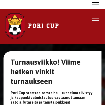
Navig
Navig
Turnausviikko! Viime
hetken vinkit
turnaukseen
Pori Cup starttaa torstaina – tunnelma tiivistyy
ja kaupunki valmistautuu vastaanottamaan
satoja futareita ja taustajoukkoja!