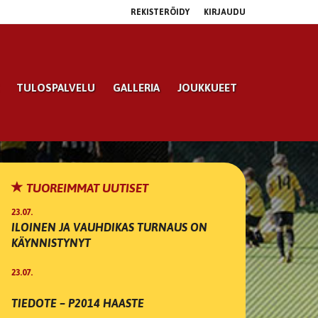
REKISTERÖIDY
KIRJAUDU
TULOSPALVELU
GALLERIA
JOUKKUEET
TUOREIMMAT UUTISET
23.07.
ILOINEN JA VAUHDIKAS TURNAUS ON
KÄYNNISTYNYT
23.07.
TIEDOTE – P2014 HAASTE