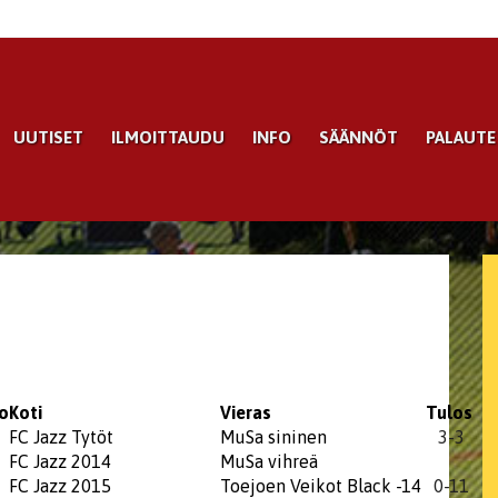
UUTISET
ILMOITTAUDU
INFO
SÄÄNNÖT
PALAUTE
o
Koti
Vieras
Tulos
FC Jazz Tytöt
MuSa sininen
3-3
FC Jazz 2014
MuSa vihreä
FC Jazz 2015
Toejoen Veikot Black -14
0-11