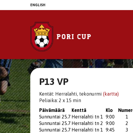
ENGLISH
P13 VP
Kentät: Herralahti, tekonurmi
(kartta)
Peliaika: 2 x 15 min
Päivämäärä
Kenttä
Klo
Numer
Sunnuntai 25.7
Herralahti tn 1
9:00
1
Sunnuntai 25.7
Herralahti tn 2
9:00
2
Sunnuntai 25.7
Herralahti tn 1
9:45
3