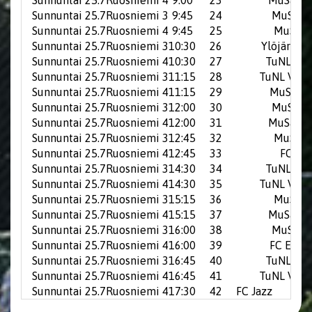
Sunnuntai 25.7
Ruosniemi 4
9:00
23
MuSa Wh
Sunnuntai 25.7
Ruosniemi 3
9:45
24
MuSa G
Sunnuntai 25.7
Ruosniemi 4
9:45
25
MuSa R
Sunnuntai 25.7
Ruosniemi 3
10:30
26
Ylöjärven 
Sunnuntai 25.7
Ruosniemi 4
10:30
27
TuNL Sin
Sunnuntai 25.7
Ruosniemi 3
11:15
28
TuNL Valk
Sunnuntai 25.7
Ruosniemi 4
11:15
29
MuSa Bl
Sunnuntai 25.7
Ruosniemi 3
12:00
30
MuSa G
Sunnuntai 25.7
Ruosniemi 4
12:00
31
MuSa Wh
Sunnuntai 25.7
Ruosniemi 3
12:45
32
MuSa R
Sunnuntai 25.7
Ruosniemi 4
12:45
33
FC Jaz
Sunnuntai 25.7
Ruosniemi 3
14:30
34
TuNL Sin
Sunnuntai 25.7
Ruosniemi 4
14:30
35
TuNL Valk
Sunnuntai 25.7
Ruosniemi 3
15:15
36
MuSa R
Sunnuntai 25.7
Ruosniemi 4
15:15
37
MuSa Wh
Sunnuntai 25.7
Ruosniemi 3
16:00
38
MuSa G
Sunnuntai 25.7
Ruosniemi 4
16:00
39
FC Euraj
Sunnuntai 25.7
Ruosniemi 3
16:45
40
TuNL Sin
Sunnuntai 25.7
Ruosniemi 4
16:45
41
TuNL Valk
Sunnuntai 25.7
Ruosniemi 4
17:30
42
FC Jazz