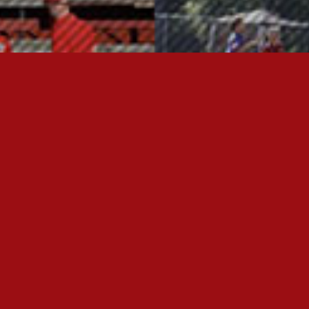
OTA YHTEYTTÄ
FC JAZZ JUNIORIT RY
Toimisto
Kansakoulukatu 1
28200 Pori
toiminnanjohtaja@fcjazz.com
0400 741 713
Laajemmat yhteystiedot