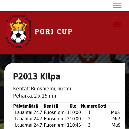
Navig
Navig
P2013 Kilpa
Kentät: Ruosniemi, nurmi
Peliaika: 2 x 15 min
Päivämäärä
Kenttä
Klo
Numero
Koti
Lauantai 24.7
Ruosniemi 1
10:00
1
MuSa Wh
Lauantai 24.7
Ruosniemi 2
10:00
2
MuSa G
Lauantai 24.7
Ruosniemi 1
10:45
3
MuSa Bl