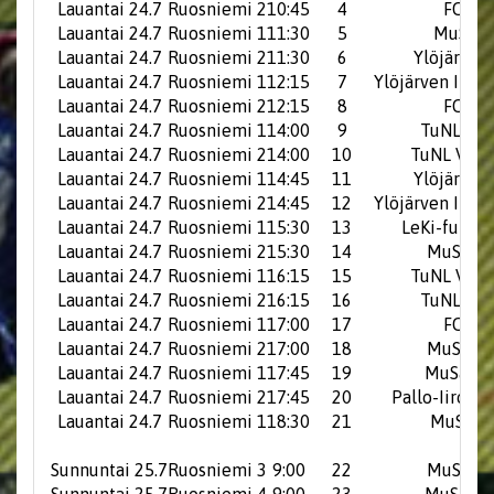
Lauantai 24.7
Ruosniemi 2
10:45
4
FC Jaz
Lauantai 24.7
Ruosniemi 1
11:30
5
MuSa R
Lauantai 24.7
Ruosniemi 2
11:30
6
Ylöjärven 
Lauantai 24.7
Ruosniemi 1
12:15
7
Ylöjärven Ilve
Lauantai 24.7
Ruosniemi 2
12:15
8
FC Jaz
Lauantai 24.7
Ruosniemi 1
14:00
9
TuNL Sin
Lauantai 24.7
Ruosniemi 2
14:00
10
TuNL Valk
Lauantai 24.7
Ruosniemi 1
14:45
11
Ylöjärven 
Lauantai 24.7
Ruosniemi 2
14:45
12
Ylöjärven Ilve
Lauantai 24.7
Ruosniemi 1
15:30
13
LeKi-futis 
Lauantai 24.7
Ruosniemi 2
15:30
14
MuSa Bl
Lauantai 24.7
Ruosniemi 1
16:15
15
TuNL Valk
Lauantai 24.7
Ruosniemi 2
16:15
16
TuNL Sin
Lauantai 24.7
Ruosniemi 1
17:00
17
FC Jaz
Lauantai 24.7
Ruosniemi 2
17:00
18
MuSa Bl
Lauantai 24.7
Ruosniemi 1
17:45
19
MuSa Wh
Lauantai 24.7
Ruosniemi 2
17:45
20
Pallo-Iirot k
Lauantai 24.7
Ruosniemi 1
18:30
21
MuSa G
Sunnuntai 25.7
Ruosniemi 3
9:00
22
MuSa Bl