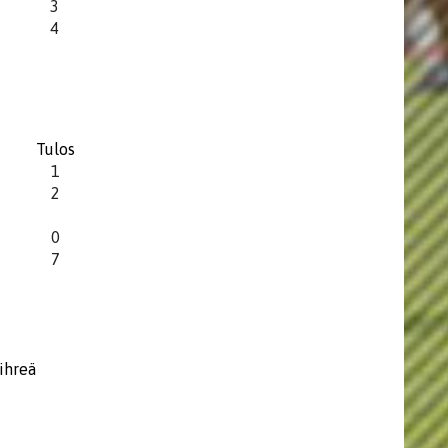
3
4
Tulos
1
2
0
7
Vihreä