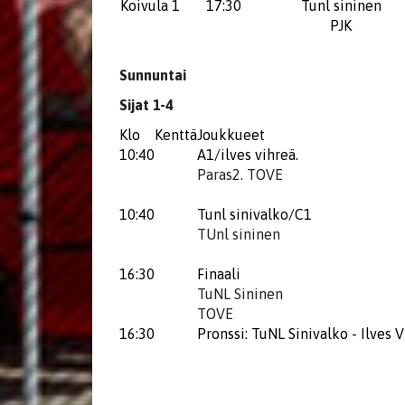
Koivula 1
17:30
Tunl sininen
PJK
Sunnuntai
Sijat 1-4
Klo
Kenttä
Joukkueet
10:40
A1/ilves vihreä.
Paras2. TOVE
10:40
Tunl sinivalko/C1
TUnl sininen
16:30
Finaali
TuNL Sininen
TOVE
16:30
Pronssi: TuNL Sinivalko - Ilves 