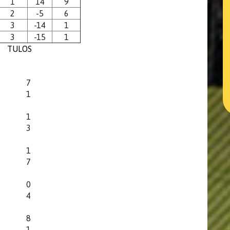
1
14
9
2
-5
6
3
-14
1
3
-15
1
TULOS
7
1
1
3
1
7
0
4
8
1