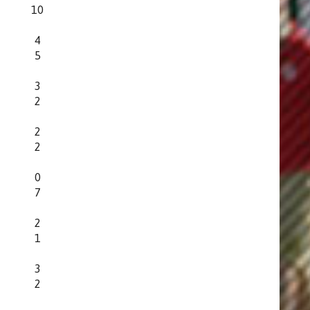
10
4
5
3
2
2
2
0
7
2
1
3
2