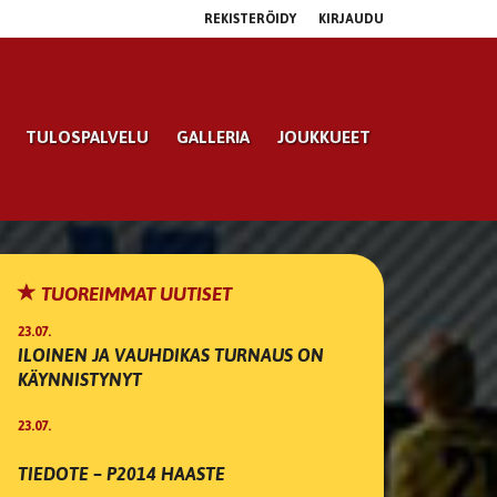
REKISTERÖIDY
KIRJAUDU
TULOSPALVELU
GALLERIA
JOUKKUEET
TUOREIMMAT UUTISET
23.07.
ILOINEN JA VAUHDIKAS TURNAUS ON
KÄYNNISTYNYT
23.07.
TIEDOTE – P2014 HAASTE