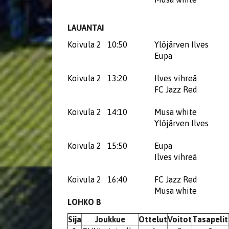
LAUANTAI
Koivula 2
10:50
Ylöjärven Ilves
Eupa
Koivula 2
13:20
Ilves vihreä
FC Jazz Red
Koivula 2
14:10
Musa white
Ylöjärven Ilves
Koivula 2
15:50
Eupa
Ilves vihreä
Koivula 2
16:40
FC Jazz Red
Musa white
LOHKO B
Sija
Joukkue
Ottelut
Voitot
Tasapelit