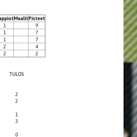
appiot
Maalit
Pisteet
1
9
1
7
1
7
2
4
2
2
TULOS
2
2
1
3
0