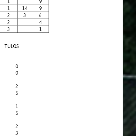
1
9
1
14
9
2
3
6
2
4
3
1
TULOS
0
0
2
5
1
5
2
3