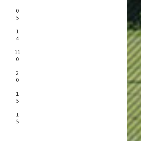
0
5
1
4
11
0
2
0
1
5
1
5