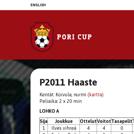
ENGLISH
P2011 Haaste
Kentät: Koivula, nurmi
(kartta)
Peliaika: 2 x 20 min
LOHKO A
Sija
Joukkue
Ottelut
Voitot
Tasapelit
1
Ilves vihreä
4
4
0