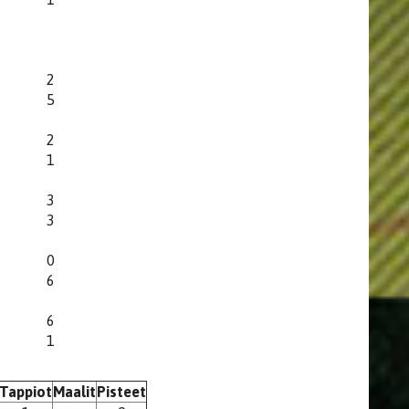
2
5
2
1
3
3
0
6
6
1
Tappiot
Maalit
Pisteet