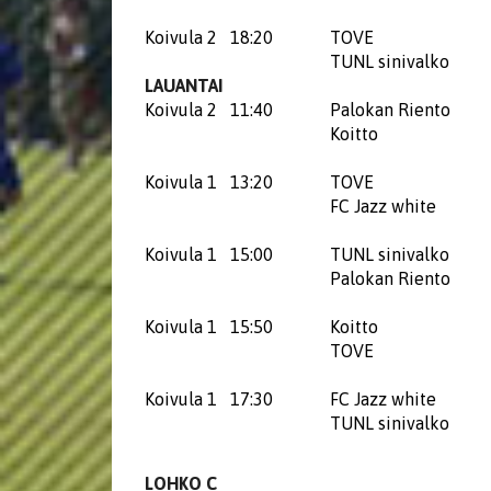
Koivula 2
18:20
TOVE
TUNL sinivalko
LAUANTAI
Koivula 2
11:40
Palokan Riento
Koitto
Koivula 1
13:20
TOVE
FC Jazz white
Koivula 1
15:00
TUNL sinivalko
Palokan Riento
Koivula 1
15:50
Koitto
TOVE
Koivula 1
17:30
FC Jazz white
TUNL sinivalko
LOHKO C