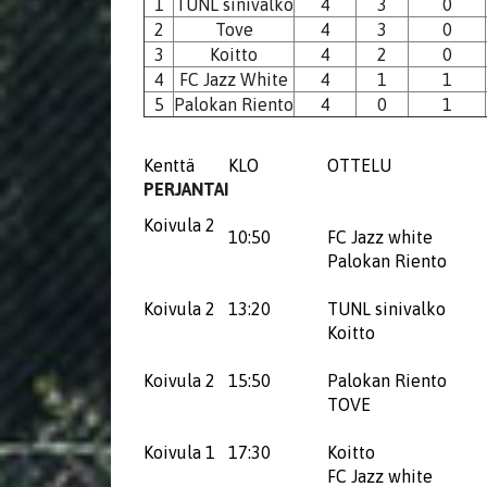
1
TUNL sinivalko
4
3
0
2
Tove
4
3
0
3
Koitto
4
2
0
4
FC Jazz White
4
1
1
5
Palokan Riento
4
0
1
Kenttä
KLO
OTTELU
PERJANTAI
Koivula 2
10:50
FC Jazz white
Palokan Riento
Koivula 2
13:20
TUNL sinivalko
Koitto
Koivula 2
15:50
Palokan Riento
TOVE
Koivula 1
17:30
Koitto
FC Jazz white