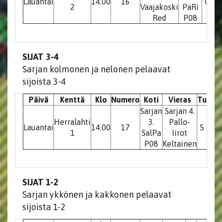
Lauantai
14.00
16
0 - 2
2
Vaajakoski
PaRi
Red
P08
SIJAT 3-4
Sarjan kolmonen ja nelonen pelaavat
sijoista 3-4
Päivä
Kenttä
Klo
Numero
Koti
Vieras
Tulos
S
Sarjan
Sarjan 4.
Herralahti
3.
​​​​​​​Pallo-
Lauantai
14.00
17
5 - 1
1
​​​​​​​SalPa
Iirot
P08
Keltainen
SIJAT 1-2
Sarjan ykkönen ja kakkonen pelaavat
sijoista 1-2