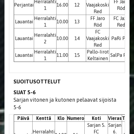
Herralahti
FF Jaro
Perjantai
16.00
12
Vaajakoski
1
Röd
Red
Herralahti
FF Jaro
FC Jazz
Lauantai
10.00
13
1
Röd
Red
FC
Herralahti
Lauantai
10.00
14
Vaajakoski
PaRi P08
2
Red
Herralahti
Pallo-Iirot
Lauantai
11.00
15
SalPa P08
1
Keltainen
SIJOITUSOTTELUT
SIJAT 5-6
Sarjan vitonen ja kutonen pelaavat sijoista
5-6
Päivä
Kenttä
Klo
Numero
Koti
Vieras
Tulo
Sarjan 5.
Sarjan
Herralahti
FC
6.