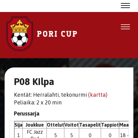
Navig
Navig
P08 Kilpa
Kentät: Herralahti, tekonurmi
(kartta)
Peliaika: 2 x 20 min
Perussarja
Sija
Joukkue
Ottelut
Voitot
Tasapelit
Tappiot
Maalit
P
FC Jazz
1
5
5
0
0
18 - 1