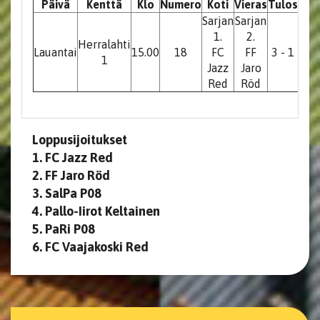
Päivä
Kenttä
Klo
Numero
Koti
Vieras
Tulos
Sija
Sarjan
Sarjan
1.
2.
Herralahti
Lauantai
15.00
18
FC
FF
3 - 1
1-2
1
Jazz
Jaro
Red
Röd
Loppusijoitukset
1. FC Jazz Red
2. FF Jaro Röd
3. SalPa P08
4. Pallo-Iirot Keltainen
5. PaRi P08
​​​​​​​6. FC Vaajakoski Red