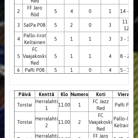
Red
FF Jaro
2
5
4
0
1
14 - 4
Röd
11 -
3
SalPa P08
5
2
0
3
12
Pallo-Iirot
4
5
1
1
3
3 - 12
Keltainen
FC
5
Vaajakoski
5
1
1
4
8 - 20
Red
6
PaRi P08
5
1
0
4
5 - 10
Päivä
Kenttä
Klo
Numero
Koti
Vieras
Herralahti
FC Jazz
Torstai
11.00
1
PaRi P08
1
Red
FC
Herralahti
Pallo-Iirot
Torstai
11.00
2
Vaajakoski
2
Keltainen
Red
Herralahti
FF Jaro