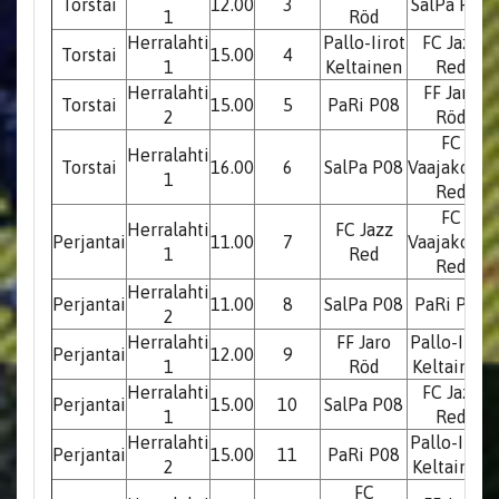
Torstai
12.00
3
SalPa P08
1
Röd
Herralahti
Pallo-Iirot
FC Jazz
Torstai
15.00
4
1
Keltainen
Red
Herralahti
FF Jaro
Torstai
15.00
5
PaRi P08
2
Röd
FC
Herralahti
Torstai
16.00
6
SalPa P08
Vaajakoski
1
Red
FC
Herralahti
FC Jazz
Perjantai
11.00
7
Vaajakoski
1
Red
Red
Herralahti
Perjantai
11.00
8
SalPa P08
PaRi P08
2
Herralahti
FF Jaro
Pallo-Iirot
Perjantai
12.00
9
1
Röd
Keltainen
Herralahti
FC Jazz
Perjantai
15.00
10
SalPa P08
1
Red
Herralahti
Pallo-Iirot
Perjantai
15.00
11
PaRi P08
2
Keltainen
FC