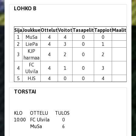
LOHKO B
Sija
Joukkue
Ottelut
Voitot
Tasapelit
Tappiot
Maalit
Pist
1
MuSa
4
4
0
0
1
2
LiePa
4
3
0
1
KJP
3
4
2
0
2
harmaa
FC
4
4
1
0
3
Ulvila
5
HJS
4
0
0
4
TORSTAI
KLO
OTTELU
TULOS
10:00
FC Ulvila
0
MuSa
6