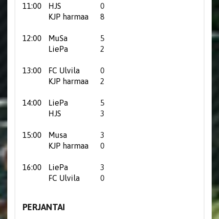
11:00
HJS
0
KJP harmaa
8
12:00
MuSa
5
LiePa
2
13:00
FC Ulvila
0
KJP harmaa
2
14:00
LiePa
5
HJS
3
15:00
Musa
3
KJP harmaa
0
16:00
LiePa
3
FC Ulvila
0
PERJANTAI