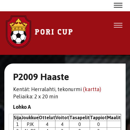
Navig
Navig
P2009 Haaste
Kentät: Herralahti, tekonurmi
(kartta)
Peliaika: 2 x 20 min
Lohko A
Sija
Joukkue
Ottelut
Voitot
Tasapelit
Tappiot
Maalit
Pist
1
PJK
4
4
0
0
1