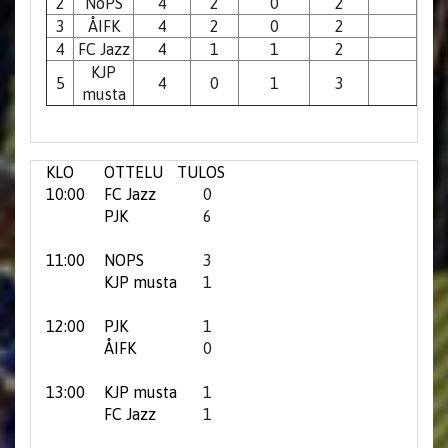
2
NoPS
4
2
0
2
3
ÅIFK
4
2
0
2
4
FC Jazz
4
1
1
2
KJP
5
4
0
1
3
musta
KLO
OTTELU
TULOS
10:00
FC Jazz
0
PJK
6
11:00
NOPS
3
KJP musta
1
12:00
PJK
1
ÅIFK
0
13:00
KJP musta
1
FC Jazz
1