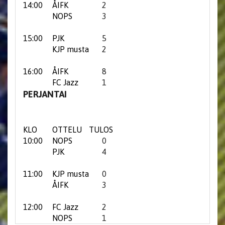
14:00
ÅIFK
2
NOPS
3
15:00
PJK
5
KJP musta
2
16:00
ÅIFK
8
FC Jazz
1
PERJANTAI
KLO
OTTELU
TULOS
10:00
NOPS
0
PJK
4
11:00
KJP musta
0
ÅIFK
3
12:00
FC Jazz
2
NOPS
1