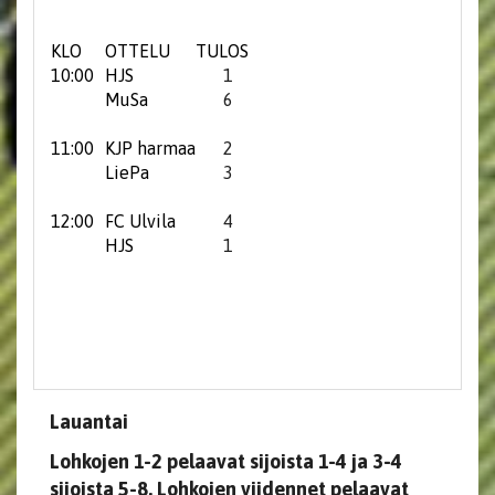
KLO
OTTELU
TULOS
10:00
HJS
1
MuSa
6
11:00
KJP harmaa
2
LiePa
3
12:00
FC Ulvila
4
HJS
1
Lauantai
Lohkojen 1-2 pelaavat sijoista 1-4 ja 3-4
sijoista 5-8. Lohkojen viidennet pelaavat