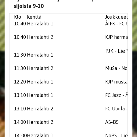
sijoista 9-10
Klo
Kenttä
Joukkueet
10:40
Herralahti 1
ÅIFK - FC Ulvil
10:40
Herralahti 2
KJP harmaa - F
PJK - LiePa
11:30
Herralahti 1
11:30
Herralahti 2
MuSa - NoPS
12:20
Herralahti 1
KJP musta - H
13:10
Herralahti 1
FC Jazz - ÅIFK
13:10
Herralahti 2
FC Ulvila - KJ
14:00
Herralahti 2
A5-B5
14::00
Herralahti 1
NoPS - LiePa