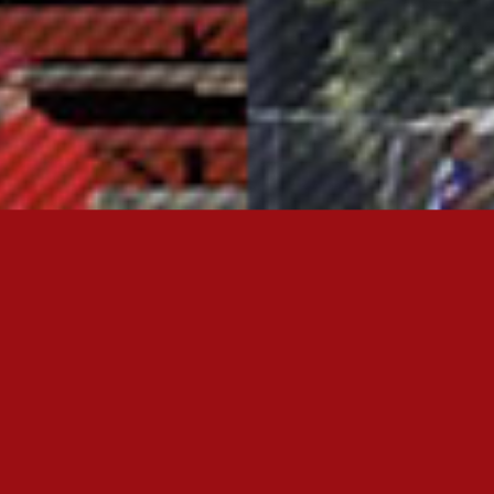
OTA YHTEYTTÄ
FC JAZZ JUNIORIT RY
Toimisto
Kansakoulukatu 1
28200 Pori