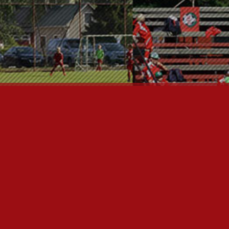
FC JAZZ JUNIORIT RY
Toimisto
Kansakoulukatu 1
28200 Pori
toiminnanjohtaja@fcjazz.com
0400 741 713