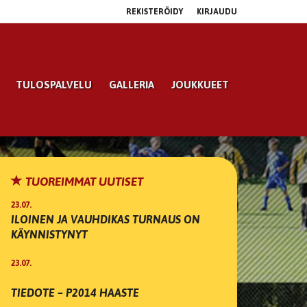
REKISTERÖIDY
KIRJAUDU
TULOSPALVELU
GALLERIA
JOUKKUEET
TUOREIMMAT UUTISET
23.07.
ILOINEN JA VAUHDIKAS TURNAUS ON
KÄYNNISTYNYT
23.07.
TIEDOTE – P2014 HAASTE