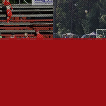
OTA YHTEYTTÄ
P
I
U
P