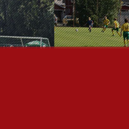
ÄÄSIVUT
nfo
utiset
alaute